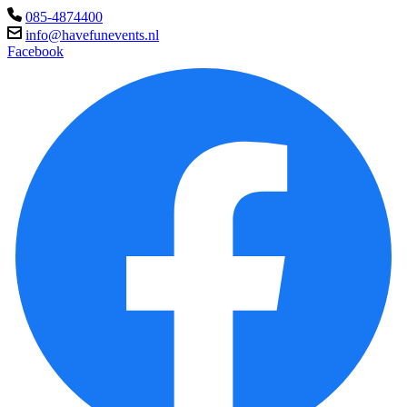
085-4874400
info@havefunevents.nl
Facebook