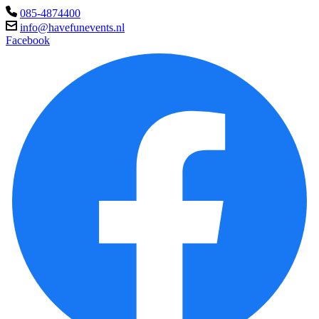
085-4874400
info@havefunevents.nl
Facebook