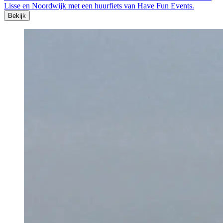
Lisse en Noordwijk met een huurfiets van Have Fun Events.
Bekijk