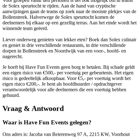
Voor groepen vanaf tien personen is het ook mogelijk om in teams
de Solex speurtocht te rijden. Aan de hand van cryptische
aanwijzingen gaan de teams op zoek naar de mooiste plekjes van de
Bollenstreek. Halverwege de Solex speurtocht komen de
deelnemers bij elkaar op een gezellig terras. Aan het einde wordt het
winnende team geëerd.
Liever onderweg genieten van lekker eten? Boek dan Solex culinair
en geniet in drie verschillende restaurants, in drie verschillende
dorpen in Bollenstreek en Noordwijk van een voor-, hoofd- en
nagerecht.
Je hoeft bij Have Fun Events geen borg te betalen. Bij schade geldt
een eigen risico van €500,- per voertuig per gebeurtenis. Het eigen
risico is gedeeltelijk afkoopbaar. Voor €5,- per voertuig wordt het
eigen risico €200,-. Je bent als hoofdhuurder / opdrachtgever
verantwoordelijk voor alle deelnemers die een voertuig hebben
gehuurd.
Vraag & Antwoord
Waar is Have Fun Events gelegen?
Ons adres is: Jacoba van Beierenweg 97 A, 2215 KW, Voorhout