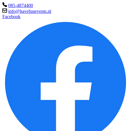
085-4874400
info@havefunevents.nl
Facebook