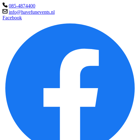
085-4874400
info@havefunevents.nl
Facebook