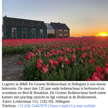
Logeren in B&B De Groene Bollenschuur in Hillegom is een mooie
belevenis. De meer dan 120 jaar oude bollenschuur is herbouwd tot
woonhuis en Bed & Breakfast. De Groene Bollenschuur heeft ruime
kamers met prachtig uitzicht en ligt centraal in de Bollenstreek.
Adres: Leidsestraat 152, 2182 DS, Hillegom
Telefoon:
+31 (0)6 53447870
|
Stuur e-mail
|
Ga naar website