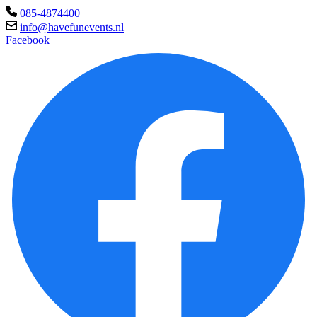
085-4874400
info@havefunevents.nl
Facebook