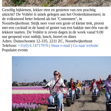
Gezellig bijkletsen, lekker eten en genieten van een prachtig
uitzicht? De Volière is uniek gelegen aan het Oosterduinsemeer, in
de volksmond beter bekend als het ‘Comomeer’, in
Noordwijkerhout. Strijk neer voor een grote of kleine trek, proost
met een cocktail in de hand of geniet van een bakkie met één van de
lekkere taarten. De Volière is zeven dagen in de week vanaf 9.00
uur geopend voor ontbijt, lunch, borrel en diner.
Adres: Duinschooten 12-335, 2211 ZC, Noordwijkerhout
Telefoon:
+31(0) 6 14717976
|
Stuur e-mail
|
Ga naar website
Populaire events