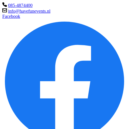
085-4874400
info@havefunevents.nl
Facebook