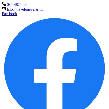
085-4874400
info@havefunevents.nl
Facebook