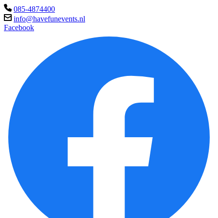
085-4874400
info@havefunevents.nl
Facebook