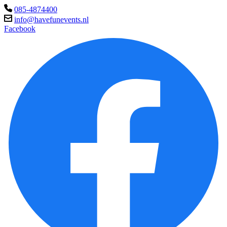
085-4874400
info@havefunevents.nl
Facebook