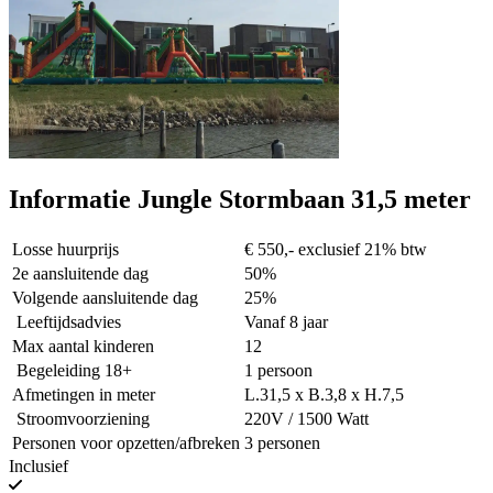
Informatie Jungle Stormbaan 31,5 meter
Losse huurprijs
€ 550,- exclusief 21% btw
2e aansluitende dag
50%
Volgende aansluitende dag
25%
Leeftijdsadvies
Vanaf 8 jaar
Max aantal kinderen
12
Begeleiding 18+
1 persoon
Afmetingen in meter
L.31,5 x B.3,8 x H.7,5
Stroomvoorziening
220V / 1500 Watt
Personen voor opzetten/afbreken
3 personen
Inclusief