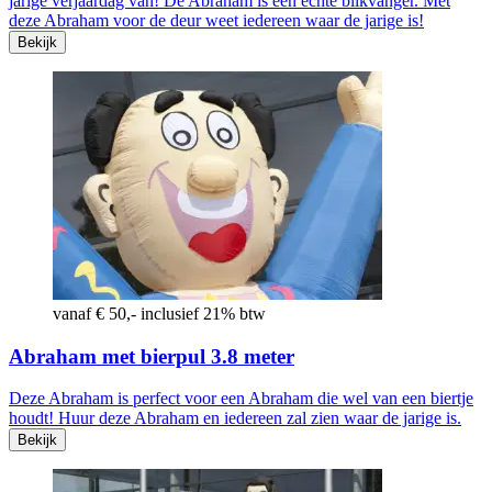
jarige verjaardag van! De Abraham is een echte blikvanger. Met
deze Abraham voor de deur weet iedereen waar de jarige is!
Bekijk
vanaf € 50,- inclusief 21% btw
Abraham met bierpul 3.8 meter
Deze Abraham is perfect voor een Abraham die wel van een biertje
houdt! Huur deze Abraham en iedereen zal zien waar de jarige is.
Bekijk