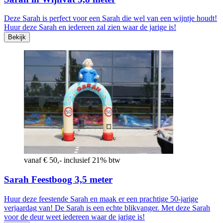
Deze Sarah is perfect voor een Sarah die wel van een wijntje houdt!
Huur deze Sarah en iedereen zal zien waar de jarige is!
Bekijk
vanaf € 50,- inclusief 21% btw
Sarah Feestboog 3,5 meter
Huur deze feestende Sarah en maak er een prachtige 50-jarige
verjaardag van! De Sarah is een echte blikvanger. Met deze Sarah
voor de deur weet iedereen waar de jarige is!