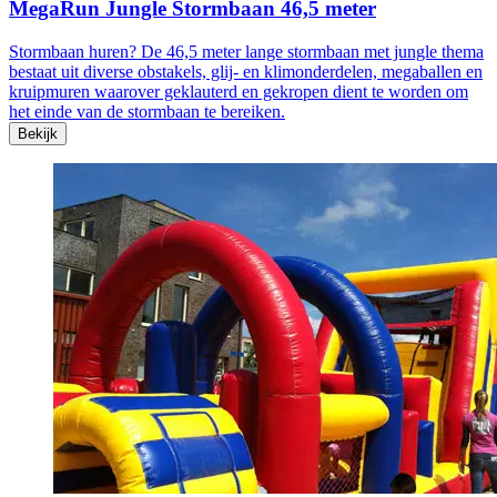
MegaRun Jungle Stormbaan 46,5 meter
Stormbaan huren? De 46,5 meter lange stormbaan met jungle thema
bestaat uit diverse obstakels, glij- en klimonderdelen, megaballen en
kruipmuren waarover geklauterd en gekropen dient te worden om
het einde van de stormbaan te bereiken.
Bekijk