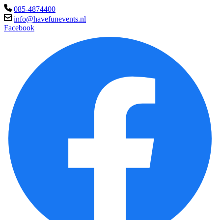
085-4874400
info@havefunevents.nl
Facebook