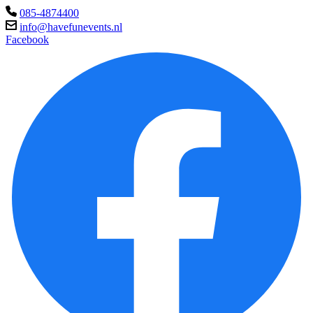
085-4874400
info@havefunevents.nl
Facebook