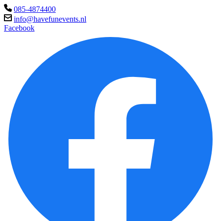
085-4874400
info@havefunevents.nl
Facebook