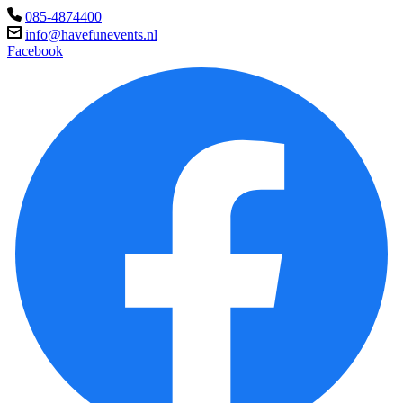
085-4874400
info@havefunevents.nl
Facebook