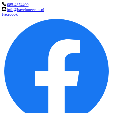
085-4874400
info@havefunevents.nl
Facebook