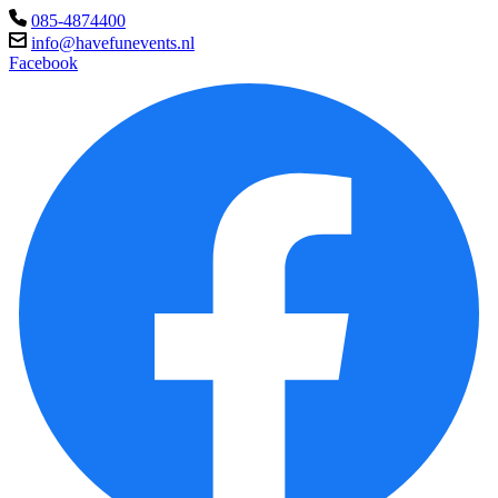
085-4874400
info@havefunevents.nl
Facebook