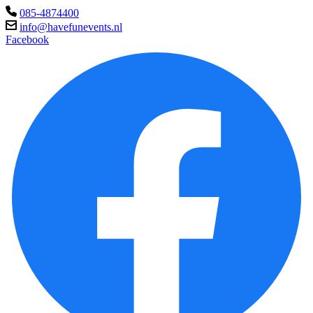
085-4874400
info@havefunevents.nl
Facebook