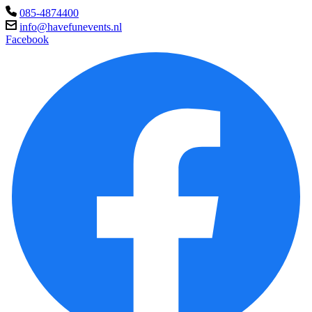
085-4874400
info@havefunevents.nl
Facebook