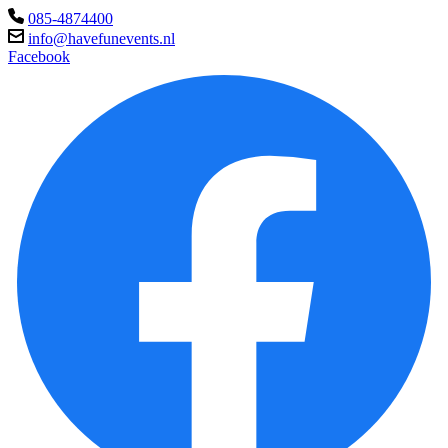
085-4874400
info@havefunevents.nl
Facebook