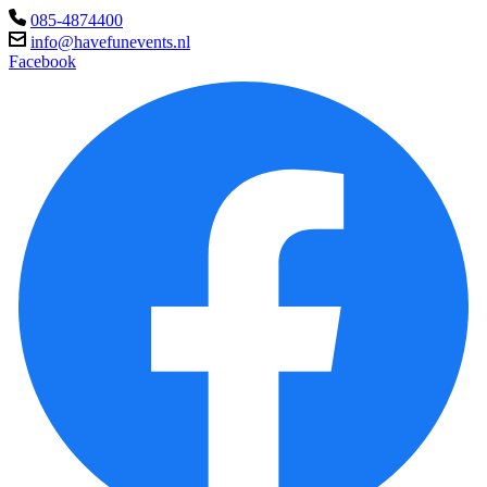
085-4874400
info@havefunevents.nl
Facebook