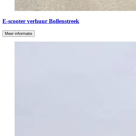
E-scooter verhuur Bollenstreek
Meer informatie