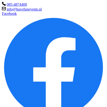
085-4874400
info@havefunevents.nl
Facebook