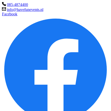
085-4874400
info@havefunevents.nl
Facebook