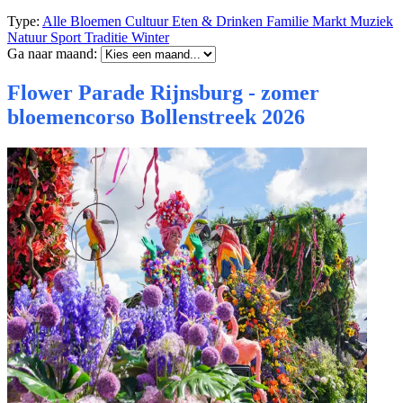
Type:
Alle
Bloemen
Cultuur
Eten & Drinken
Familie
Markt
Muziek
Natuur
Sport
Traditie
Winter
Ga naar maand:
Flower Parade Rijnsburg - zomer
bloemencorso Bollenstreek 2026